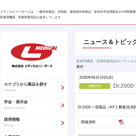
メディカルリーダースは、一般外科製品、内視鏡、腹腔鏡外科製品、血管内手術用製品やIVR関連製
医療用機器、医療関連用品を提供しています。
ニュース＆トピッ
医療用機器、医療関連用品のメディカル
案内
2026年06月10日(水)
カテゴリから製品を探す
Dr.2
Category
学会・展示会
Dr.2000 一部製品（NT-1 酵素
Society / Show
採用情報
関連資料
Recruit