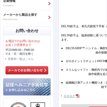
企業情報
Company
メーカーから製品を探す
Manufacturer
DELTA鉗子は、単孔式鏡視下手
お問い合わせ
DELTA鉗子は、臨床経験に基づ
ます。
お電話でのお問い合わせは
お近くの営業所まで
● DELTA GRIP™ ハンド
平日AM9:00～PM6:00
操作範囲を拡大
※土・日・祝日を除く
営業所一覧はこちら
● ゼロポイントラチェットPAT
● スリムなシャフト：胸腔内での
操作範囲を拡大し
● 組織幅計測アシスト機能つき：
鉗⼦操作と同時
カタログ